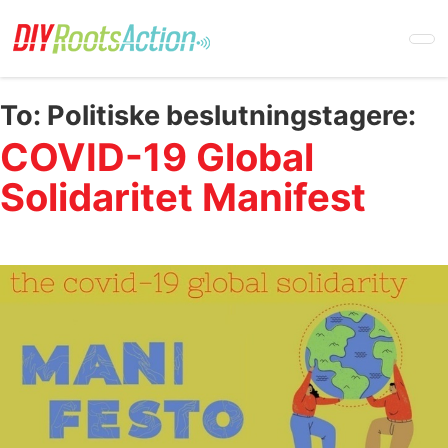
Skip
to
main
content
To:
Politiske beslutningstagere:
COVID-19 Global
Solidaritet Manifest