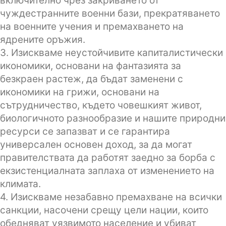
включително чрез закриването от
чуждестранните военни бази, прекратяването
на военните учения и премахването на
ядрените оръжия.
3. Изискваме неустойчивите капиталистически
икономики, основани на фантазията за
безкраен растеж, да бъдат заменени с
икономики на грижи, основани на
сътрудничество, където човешкият живот,
биологичното разнообразие и нашите природни
ресурси се запазват и се гарантира
универсален основен доход, за да могат
правителствата да работят заедно за борба с
екзистенциалната заплаха от изменението на
климата.
4. Изискваме незабавно премахване на всички
санкции, насочени срещу цели нации, които
обедняват уязвимото население и убиват