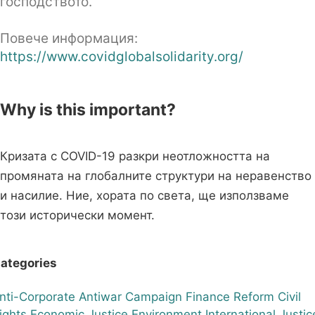
господството.
Повече информация:
https://www.covidglobalsolidarity.org/
Why is this important?
Кризата с COVID-19 разкри неотложността на
промяната на глобалните структури на неравенство
и насилие. Ние, хората по света, ще използваме
този исторически момент.
ategories
nti-Corporate
Antiwar
Campaign Finance Reform
Civil
ights
Economic Justice
Environment
International
Justic