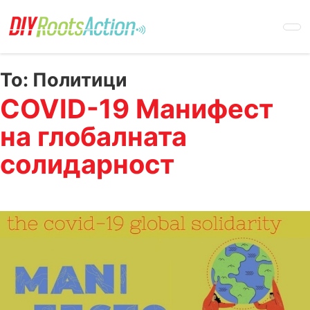
Skip
to
main
content
To:
Политици
COVID-19 Манифест
на глобалната
солидарност