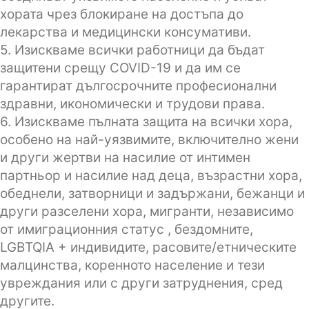
хората чрез блокиране на достъпа до
лекарства и медицински консумативи.
5. Изискваме всички работници да бъдат
защитени срещу COVID-19 и да им се
гарантират дългосрочните професионални
здравни, икономически и трудови права.
6. Изискваме пълната защита на всички хора,
особено на най-уязвимите, включително жени
и други жертви на насилие от интимен
партньор и насилие над деца, възрастни хора,
обеднели, затворници и задържани, бежанци и
други разселени хора, мигранти, независимо
от имиграционния статус , бездомните,
LGBTQIA + индивидите, расовите/етническите
малцинства, коренното население и тези
увреждания или с други затруднения, сред
другите.