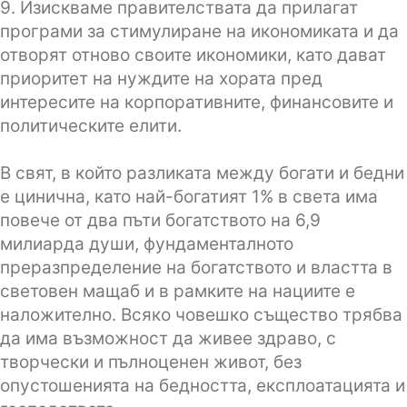
9. Изискваме правителствата да прилагат
програми за стимулиране на икономиката и да
отворят отново своите икономики, като дават
приоритет на нуждите на хората пред
интересите на корпоративните, финансовите и
политическите елити.
В свят, в който разликата между богати и бедни
е цинична, като най-богатият 1% в света има
повече от два пъти богатството на 6,9
милиарда души, фундаменталното
преразпределение на богатството и властта в
световен мащаб и в рамките на нациите е
наложително. Всяко човешко същество трябва
да има възможност да живее здраво, с
творчески и пълноценен живот, без
опустошенията на бедността, експлоатацията и