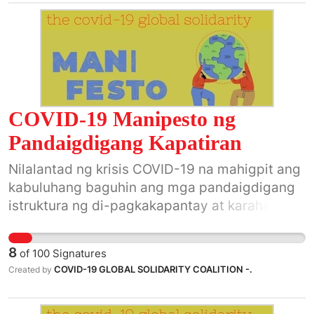
COVID-19 Manipesto ng
Pandaigdigang Kapatiran
Nilalantad ng krisis COVID-19 na mahigpit ang
kabuluhang baguhin ang mga pandaigdigang
istruktura ng di-pagkakapantay at karahasan.
Kaming nagmumula sa maraming bahagi ng
mundo ay mapangahas na tinatangan ang
8
of
100
Signatures
makasaysayang pagkakataong ito.
COVID-19 GLOBAL SOLIDARITY COALITION -.
Created by