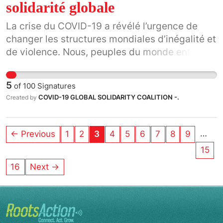
solidarité globale
La crise du COVID-19 a révélé l’urgence de
changer les structures mondiales d’inégalité et
de violence. Nous, peuples du monde entier,
saisissons donc ce moment historique pour
construire la solidarité à tous les niveaux :
5
of
100
Signatures
local, national, mondial.
COVID-19 GLOBAL SOLIDARITY COALITION -.
Created by
…
← Previous
1
2
3
4
5
6
7
8
9
15
16
Next →