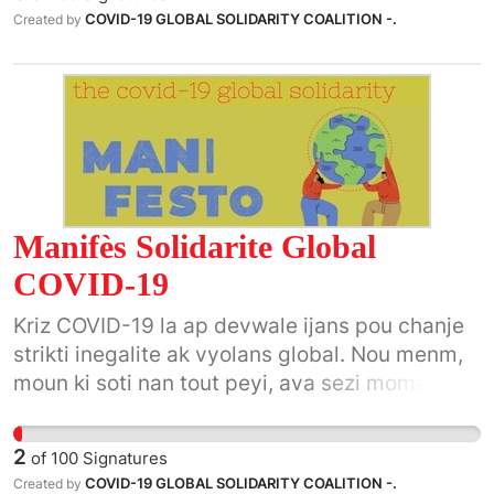
COVID-19 GLOBAL SOLIDARITY COALITION -.
Created by
Manifès Solidarite Global
COVID-19
Kriz COVID-19 la ap devwale ijans pou chanje
strikti inegalite ak vyolans global. Nou menm,
moun ki soti nan tout peyi, ava sezi moman
istorik sa a. N ap konstwi solidarite a chak nivo:
lokal, nasyonal, global.
2
of
100
Signatures
COVID-19 GLOBAL SOLIDARITY COALITION -.
Created by