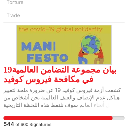
Torture
Trade
19بيان مجموعة التضامن العالمية
في مكافحة فيروس كوفيد
كشفت أزمة فيروس كوفيد 19 عن ضرورة ملحة لتغيير
هياكل عدم الإنصاف والعنف العالمية نحن أشخاص من
كل أنحاء العالم سوف نلتقط هذه اللحظة التاريخية
فنحن نعمل على بناء التضامن على المستويات المحلية
والوطنية والعالمية وعلى الرغم من ضرورة البقاء على
544
of
600
Signatures
تباعد اجتماعي وجسدي نقوم بتاسيس مجموعات