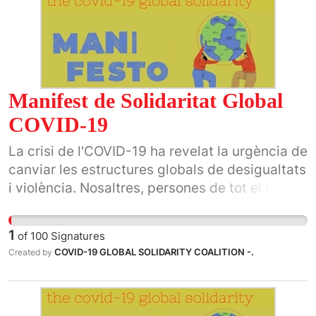
Manifest de Solidaritat Global
COVID-19
La crisi de l'COVID-19 ha revelat la urgència de
canviar les estructures globals de desigualtats
i violència. Nosaltres, persones de tot el món,
no deixarem passar aquest moment històric.
1
of
100
Signatures
COVID-19 GLOBAL SOLIDARITY COALITION -.
Created by