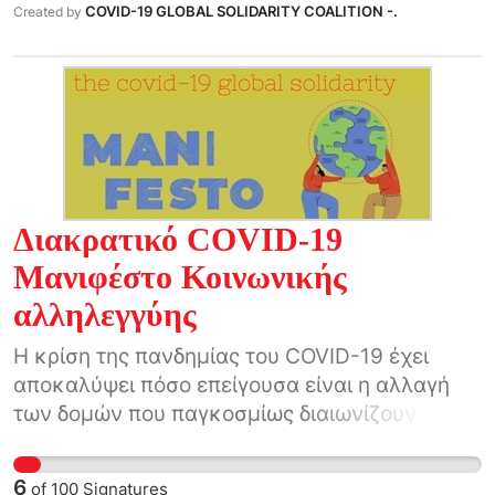
COVID-19 GLOBAL SOLIDARITY COALITION -.
Created by
مساعدة متبادلة وشبكات أهلية وحركات اجتماعية ونعلن
هذا البيان اليوم لتقديم رؤيتنا عن العالم الذي نبنيه ،
العالم الذي نطالب به ، العالم الذي سنحققه
Διακρατικό COVID-19
Μανιφέστο Κοινωνικής
αλληλεγγύης
Η κρίση της πανδημίας του COVID-19 έχει
αποκαλύψει πόσο επείγουσα είναι η αλλαγή
των δομών που παγκοσμίως διαιωνίζουν την
ανισότητα και τη βία.
6
of
100
Signatures